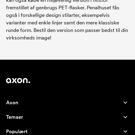
kan også købe en miljøvenlig version i filtstof
fremstillet af genbrugs PET-flasker. Penalhuset fås
også i forskellige design stilarter, eksempelvis
varianter med enkle linjer samt den mere klassiske
runde form. Bestil den version som passer bedst til din
virksomheds image!
Axon
Kundeservice
Temaer
Om os
Nyheder
Careers
Populært
Populære produkter