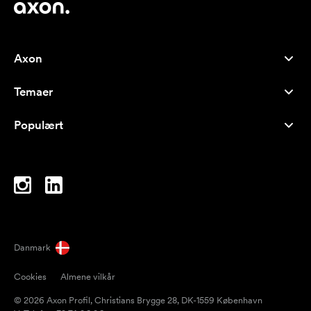
Axon
Kundeservice
Temaer
Om os
Nyheder
Careers
Populært
Populære produkter
Kuglepenne
Bæredygtighed
Brands
Muleposer
Inspiration
Notesbøger
A-Å
Computertasker
Bolcher
Danmark
Magneter
Cookies
Almene vilkår
Krus
© 2026 Axon Profil, Christians Brygge 28, DK-1559 København
Paraplyer