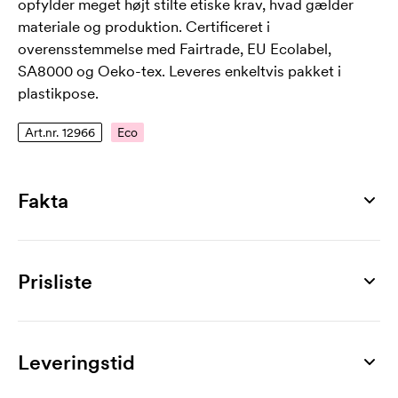
opfylder meget højt stilte etiske krav, hvad gælder
materiale og produktion. Certificeret i
overensstemmelse med Fairtrade, EU Ecolabel,
SA8000 og Oeko-tex. Leveres enkeltvis pakket i
plastikpose.
Art.nr. 12966
Eco
Fakta
Artikelnummer
12966
Prisliste
Størrelser
104, 116, 128, 140, 152
Produkt
10 stk
20 stk
30 stk
50 stk
70 stk
100 stk
Materiale
Kids Hoodie
415,00
366,00
350,00
324,00
313,00
307,00
Leveringstid
100% økologisk bomuld
Mærkning