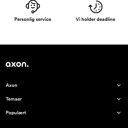
Personlig service
Vi holder deadline
Axon
Kundeservice
Temaer
Om os
Nyheder
Careers
Populært
Populære produkter
Kuglepenne
Bæredygtighed
Brands