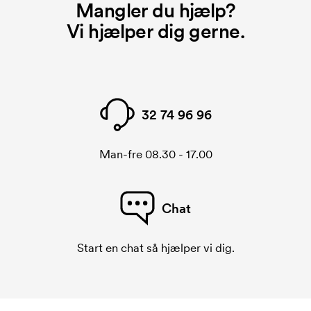
Mangler du hjælp?
Et broderingskort er en digital fil som informerer
Vi hjælper dig gerne.
broderingsmaskinen om hvordan den skal brodere.
Der skal laves et broderingskort for hver broderet
motiv. Omkostningerne ved broderingskort
forsvinder når du bestiller igen.
32 74 96 96
Man-fre 08.30 - 17.00
Chat
Start en chat så hjælper vi dig.