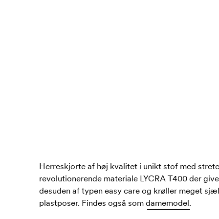
Herreskjorte af høj kvalitet i unikt stof med stret
revolutionerende materiale LYCRA T400 der giver s
desuden af typen easy care og krøller meget sjæl
plastposer. Findes også som
damemodel.