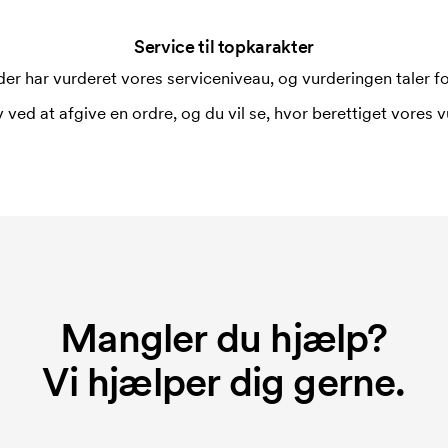
Service til topkarakter
i forbindelse med trykning. Der skal
er har vurderet vores serviceniveau, og vurderingen taler for
 trykkes. Omkostningerne ved
 ved at afgive en ordre, og du vil se, hvor berettiget vores v
rer broderingsmaskinen om hvordan den
r hver broderet motiv.
 du bestiller igen.
Mangler du hjælp?
Vi hjælper dig gerne.