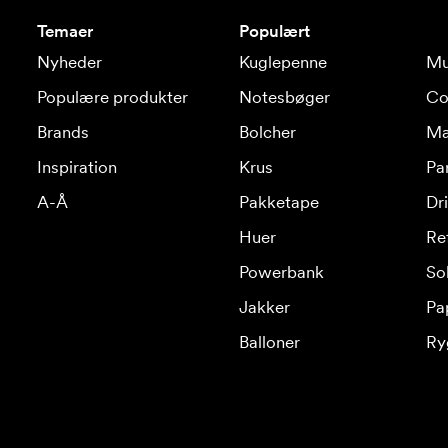
Temaer
Populært
Nyheder
Kuglepenne
Mu
Populære produkter
Notesbøger
Co
Brands
Bolcher
Ma
Inspiration
Krus
Pa
A-Å
Pakketape
Dr
Huer
Re
Powerbank
Sol
Jakker
Pa
Balloner
Ry