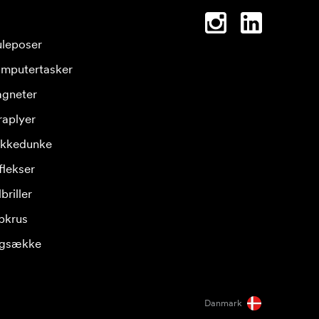
leposer
mputertasker
gneter
raplyer
ikkedunke
flekser
briller
pkrus
gsække
Danmark