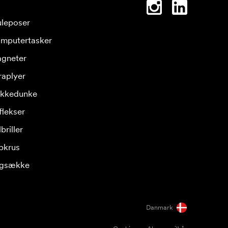
leposer
mputertasker
gneter
raplyer
ikkedunke
flekser
briller
pkrus
gsække
Danmark