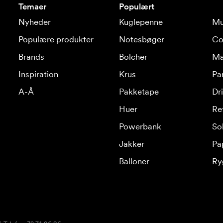
Temaer
Populært
Nyheder
Kuglepenne
Mu
Populære produkter
Notesbøger
Co
Brands
Bolcher
Ma
Inspiration
Krus
Pa
A-Å
Pakketape
Dr
Huer
Re
Powerbank
Sol
Jakker
Pa
Balloner
Ry