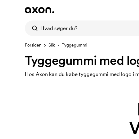
Forsiden
Slik
Tyggegummi
Tyggegummi med lo
Hos Axon kan du købe tyggegummi med logo i man
V