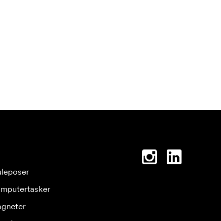
leposer
mputertasker
gneter