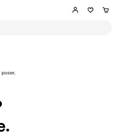
 poser.
?
e.