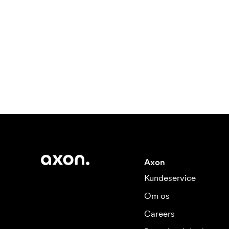
Axon
Kundeservice
Om os
Careers