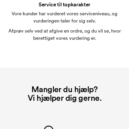
forbindelse med trykning. Der skal bruges én
Service til topkarakter
trykskabelon for hver farve, som skal trykkes.
Vore kunder har vurderet vores serviceniveau, og
Omkostningerne ved trykskabelon forsvinder når du
vurderingen taler for sig selv.
bestiller igen.
Afprøv selv ved at afgive en ordre, og du vil se, hvor
berettiget vores vurdering er.
Mangler du hjælp?
Vi hjælper dig gerne.