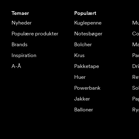
Temaer
Populært
Nyheder
Kuglepenne
Mu
Populære produkter
Notesbøger
Co
Brands
Bolcher
Ma
Inspiration
Krus
Pa
A-Å
Pakketape
Dr
Huer
Re
Powerbank
Sol
Jakker
Pa
Balloner
Ry