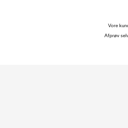
Vore kund
Afprøv selv