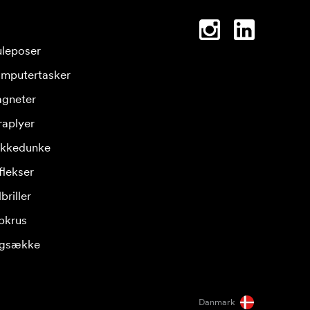
leposer
mputertasker
gneter
raplyer
ikkedunke
flekser
briller
pkrus
gsække
Danmark