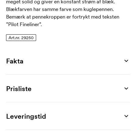
meget solid og giver en konstant strøm af blæk.
Blækfarven har samme farve som kuglepennen.
Bemærk at pennekroppen er fortrykt med teksten
”Pilot Fineliner”.
Art.nr. 29250
Fakta
Artikelnummer
29250
Prisliste
Mål
135 mm
Produkt
100 stk
200 stk
300 stk
500 stk
700 stk
1000 stk
Maks trykflade
Fineliner
23,00
21,00
19,00
15,30
14,60
13,70
Leveringstid
35 x 6 mm
Mærkning
Materiale