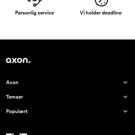
Personlig service
Vi holder deadline
Axon
Kundeservice
Temaer
Om os
Nyheder
Careers
Populært
Populære produkter
Kuglepenne
Bæredygtighed
Brands
Muleposer
Inspiration