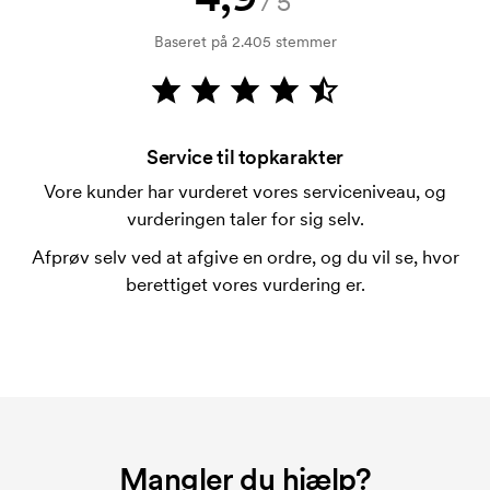
/5
kreditkontrol. Fakturering sker efter levering.
Baseret på 2.405 stemmer
Kortbetaling er muligt.
Er det muligt at trykke på pennenes clips?
Ja, sædvanligvis går det an. Trykfladen kan dog
adskille sig en del. Normalt er det ikke muligt at
Service til topkarakter
trykke mere en maksimalt en linje med tekst.
Vore kunder har vurderet vores serviceniveau, og
vurderingen taler for sig selv.
Hvad er en trykskabelon?
En trykskabelon er en slags skabelon, der bruges i
Afprøv selv ved at afgive en ordre, og du vil se, hvor
forbindelse med trykning. Der skal bruges én
berettiget vores vurdering er.
trykskabelon for hver farve, som skal trykkes.
Omkostningerne ved trykskabelon forsvinder når du
bestiller igen.
Mangler du hjælp?