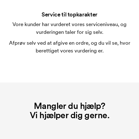
En trykskabelon er en slags skabelon, der bruges i
forbindelse med trykning. Der skal bruges én
Service til topkarakter
trykskabelon for hver farve, som skal trykkes.
Vore kunder har vurderet vores serviceniveau, og
Omkostningerne ved trykskabelon forsvinder når du
vurderingen taler for sig selv.
bestiller igen.
Afprøv selv ved at afgive en ordre, og du vil se, hvor
Hvad er et opstartsgebyr?
berettiget vores vurdering er.
På visse produkter er der et opstartsgebyr for
mærkningen. Startomkostninger er et opstartsgebyr
for mærkningen. Opstartsgebyret forsvinder ikke
ved en gentagen bestilling.
Mangler du hjælp?
Vi hjælper dig gerne.