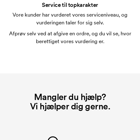
forbindelse med trykning. Der skal bruges én
Service til topkarakter
trykskabelon for hver farve, som skal trykkes.
Vore kunder har vurderet vores serviceniveau, og
Omkostningerne ved trykskabelon forsvinder når du
vurderingen taler for sig selv.
bestiller igen.
Afprøv selv ved at afgive en ordre, og du vil se, hvor
berettiget vores vurdering er.
Mangler du hjælp?
Vi hjælper dig gerne.