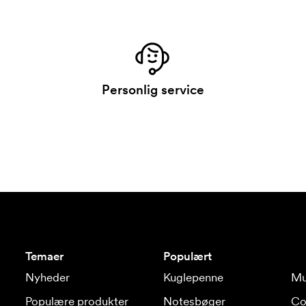
Personlig service
Temaer
Populært
Nyheder
Kuglepenne
Mu
Populære produkter
Notesbøger
Co