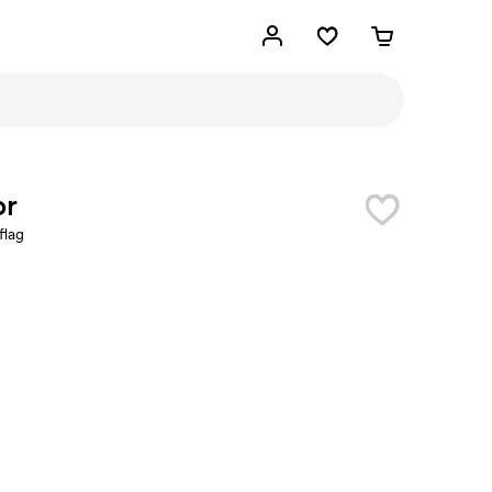
or
flag