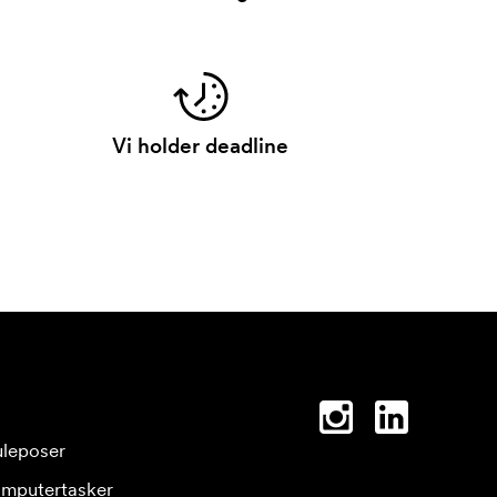
Vi holder deadline
leposer
mputertasker