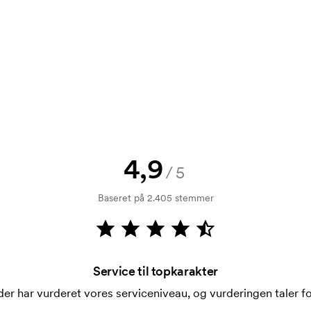
rol. Fakturering sker efter levering.
4,9
/5
Baseret på 2.405 stemmer
Service til topkarakter
er har vurderet vores serviceniveau, og vurderingen taler for