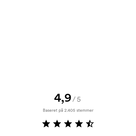
tilbud inden din bestilling bliver
e? Så send blot dit logo til os og du
rol. Fakturering sker efter levering.
4,9
/5
Baseret på 2.405 stemmer