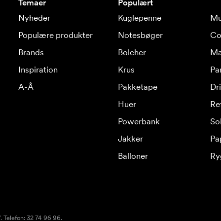
Temaer
Populært
Nyheder
Kuglepenne
Mu
Populære produkter
Notesbøger
Co
Brands
Bolcher
Ma
Inspiration
Krus
Pa
A-Å
Pakketape
Dr
Huer
Re
Powerbank
Sol
Jakker
Pa
Balloner
Ry
 Telefon: 32 74 96 96.