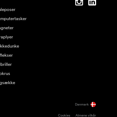
leposer
mputertasker
gneter
raplyer
ikkedunke
flekser
briller
pkrus
gsække
Danmark
Cookies
Almene vilkår