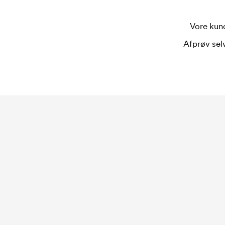
Vore kund
Afprøv selv