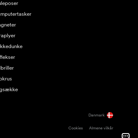
leposer
mputertasker
gneter
raplyer
ikkedunke
flekser
briller
pkrus
gsække
Danmark
Cookies
Almene vilkår