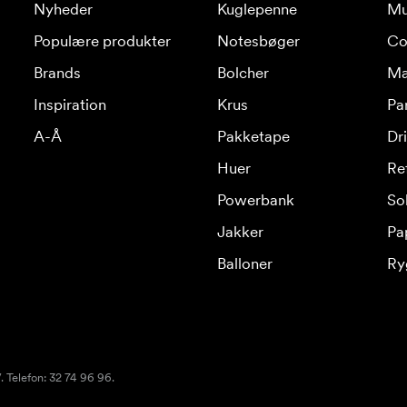
Nyheder
Kuglepenne
Mu
Populære produkter
Notesbøger
Co
Brands
Bolcher
Ma
Inspiration
Krus
Pa
A-Å
Pakketape
Dr
Huer
Re
Powerbank
Sol
Jakker
Pa
Balloner
Ry
 Telefon: 32 74 96 96.