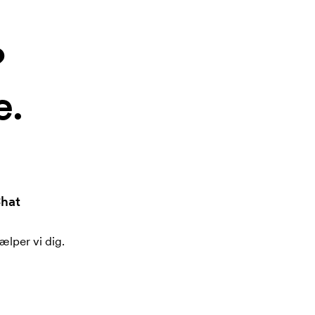
?
e.
hat
ælper vi dig.