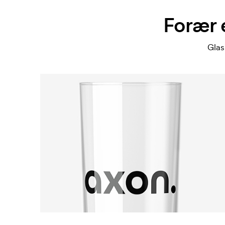
Forær 
Glas