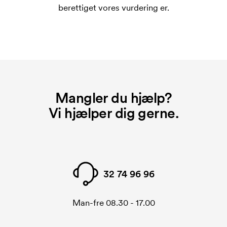
Hvad er et opstartsgebyr?
berettiget vores vurdering er.
På visse produkter er der et opstartsgebyr for
mærkningen. Startomkostninger er et opstartsgebyr
for mærkningen. Opstartsgebyret forsvinder ikke
ved en gentagen bestilling.
Mangler du hjælp?
Vi hjælper dig gerne.
32 74 96 96
Man-fre 08.30 - 17.00