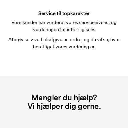
På visse produkter er der et opstartsgebyr for
mærkningen. Startomkostninger er et opstartsgebyr
Service til topkarakter
for mærkningen. Opstartsgebyret forsvinder ikke
Vore kunder har vurderet vores serviceniveau, og
ved en gentagen bestilling.
vurderingen taler for sig selv.
Afprøv selv ved at afgive en ordre, og du vil se, hvor
berettiget vores vurdering er.
Mangler du hjælp?
Vi hjælper dig gerne.