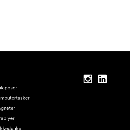
leposer
mputertasker
gneter
raplyer
ikkedunke