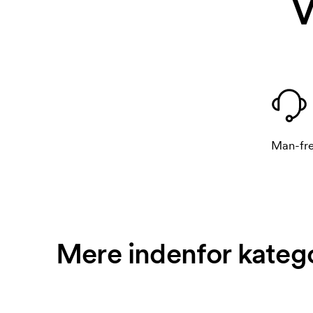
V
Man-fre
Mere indenfor kateg