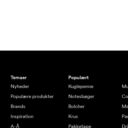
Temaer
Populært
Nyheder
Kuglepenne
Mu
Populære produkter
Notesbøger
Co
Brands
Bolcher
Ma
Inspiration
Krus
Pa
A-Å
Pakketape
Dr