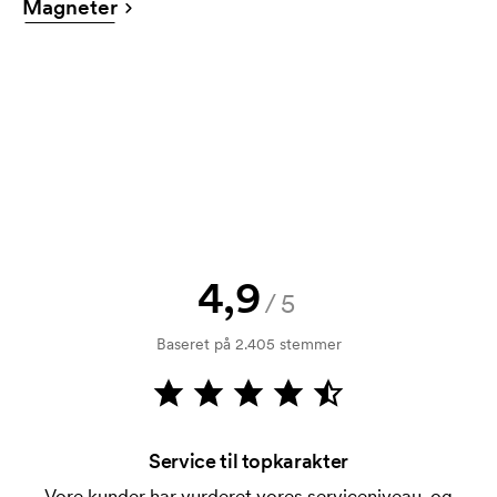
Magneter
at se en skitse med det samme? Så send blot dit
logo til os og du har skitsen indenfor nogle timer.
Kan jeg få en vareprøve?
Intet problem! Det løser vi.
Hvordan betaler jeg?
Betaling sker mod faktura 30 dage efter
kreditkontrol. Fakturering sker efter levering.
Kortbetaling er muligt.
4,9
Hvad er et opstartsgebyr?
/5
På visse produkter er der et opstartsgebyr for
Baseret på 2.405 stemmer
mærkningen. Startomkostninger er et opstartsgebyr
for mærkningen. Opstartsgebyret forsvinder ikke
ved en gentagen bestilling.
Service til topkarakter
Vore kunder har vurderet vores serviceniveau, og