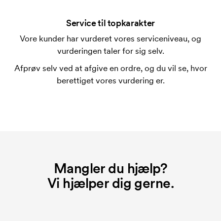
En trykskabelon er en slags skabelon, der bruges i
forbindelse med trykning. Der skal bruges én
Service til topkarakter
trykskabelon for hver farve, som skal trykkes.
Vore kunder har vurderet vores serviceniveau, og
Omkostningerne ved trykskabelon forsvinder når du
vurderingen taler for sig selv.
bestiller igen.
Afprøv selv ved at afgive en ordre, og du vil se, hvor
Hvad er et opstartsgebyr?
berettiget vores vurdering er.
På visse produkter er der et opstartsgebyr for
mærkningen. Startomkostninger er et opstartsgebyr
for mærkningen. Opstartsgebyret forsvinder ikke
ved en gentagen bestilling.
Mangler du hjælp?
Vi hjælper dig gerne.