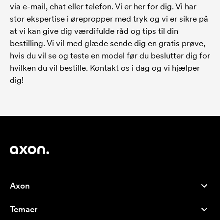
via e-mail, chat eller telefon. Vi er her for dig. Vi har
stor ekspertise i ørepropper med tryk og vi er sikre på
at vi kan give dig værdifulde råd og tips til din
bestilling. Vi vil med glæde sende dig en gratis prøve,
hvis du vil se og teste en model før du beslutter dig for
hvilken du vil bestille. Kontakt os i dag og vi hjælper
dig!
Axon
Kundeservice
Temaer
Om os
Nyheder