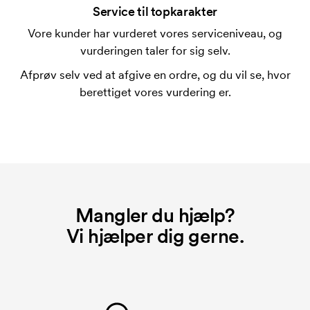
forbindelse med trykning. Der skal bruges én
Service til topkarakter
trykskabelon for hver farve, som skal trykkes.
Vore kunder har vurderet vores serviceniveau, og
Omkostningerne ved trykskabelon forsvinder når du
vurderingen taler for sig selv.
bestiller igen.
Afprøv selv ved at afgive en ordre, og du vil se, hvor
berettiget vores vurdering er.
Mangler du hjælp?
Vi hjælper dig gerne.