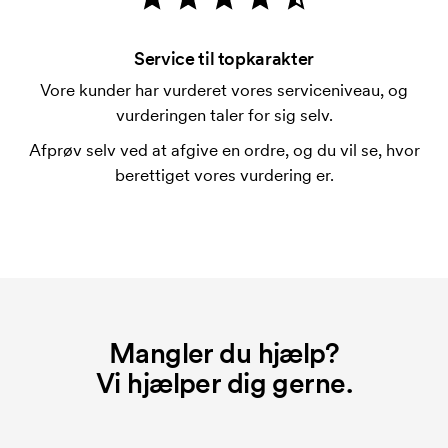
Hvad er en trykskabelon?
En trykskabelon er en slags skabelon, der bruges i
forbindelse med trykning. Der skal bruges én
Service til topkarakter
trykskabelon for hver farve, som skal trykkes.
Vore kunder har vurderet vores serviceniveau, og
Omkostningerne ved trykskabelon forsvinder når du
vurderingen taler for sig selv.
bestiller igen.
Afprøv selv ved at afgive en ordre, og du vil se, hvor
berettiget vores vurdering er.
Mangler du hjælp?
Vi hjælper dig gerne.