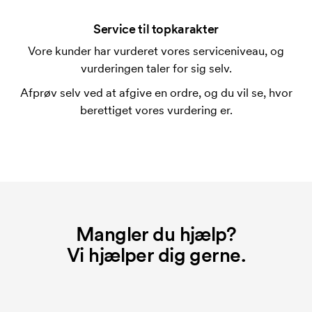
En trykskabelon er en slags skabelon, der bruges i
forbindelse med trykning. Der skal bruges én
Service til topkarakter
trykskabelon for hver farve, som skal trykkes.
Vore kunder har vurderet vores serviceniveau, og
Omkostningerne ved trykskabelon forsvinder når du
vurderingen taler for sig selv.
bestiller igen.
Afprøv selv ved at afgive en ordre, og du vil se, hvor
berettiget vores vurdering er.
Mangler du hjælp?
Vi hjælper dig gerne.