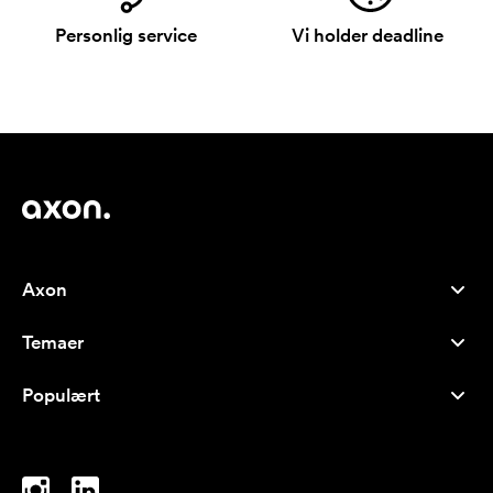
Personlig service
Vi holder deadline
Axon
Kundeservice
Temaer
Om os
Nyheder
Careers
Populært
Populære produkter
Kuglepenne
Bæredygtighed
Brands
Muleposer
Inspiration