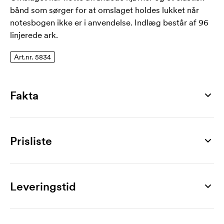
bånd som sørger for at omslaget holdes lukket når
notesbogen ikke er i anvendelse. Indlæg består af 96
linjerede ark.
Art.nr. 5834
Fakta
Artikelnummer
5834
Prisliste
Mål
210 x 140 x 10 mm
Produkt
50 stk
100 stk
200 stk
300 stk
500 stk
1000 stk
Maks trykflade
Topman A5
38,00
34,00
32,00
30,00
28,00
27,00
Leveringstid
180 x 100 mm
Mærkning
Materiale
1-trykfarve
6,80
5,40
4,90
4,50
3,40
3,40