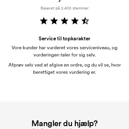
kreditkontrol. Fakturering sker efter levering.
Baseret på 2.405 stemmer
Kortbetaling er muligt.
Hvad er en trykskabelon?
En trykskabelon er en slags skabelon, der bruges i
forbindelse med trykning. Der skal bruges én
Service til topkarakter
trykskabelon for hver farve, som skal trykkes.
Vore kunder har vurderet vores serviceniveau, og
Omkostningerne ved trykskabelon forsvinder når du
vurderingen taler for sig selv.
bestiller igen.
Afprøv selv ved at afgive en ordre, og du vil se, hvor
Hvad er et opstartsgebyr?
berettiget vores vurdering er.
På visse produkter er der et opstartsgebyr for
mærkningen. Startomkostninger er et opstartsgebyr
for mærkningen. Opstartsgebyret forsvinder ikke
ved en gentagen bestilling.
Mangler du hjælp?