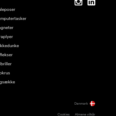
leposer
mputertasker
gneter
raplyer
ikkedunke
flekser
briller
pkrus
gsække
Danmark
Cookies
Almene vilkår