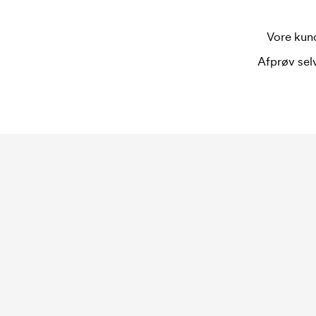
Vore kund
Afprøv selv