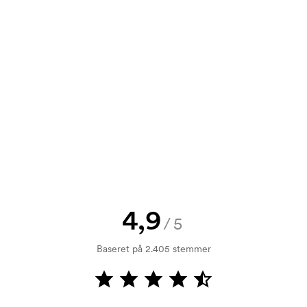
tilbud inden din bestilling bliver
e? Så send blot dit logo til os og du
rol. Fakturering sker efter levering.
4,9
/5
mærkningen. Startomkostninger er et
forsvinder ikke ved en gentagen
Baseret på 2.405 stemmer