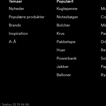
Temaer
Populært
Nyheder
Kuglepenne
Mu
Populære produkter
Notesbøger
Co
Brands
Bolcher
Ma
Inspiration
Krus
Pa
A-Å
Pakketape
Dr
Huer
Re
Powerbank
Sol
Jakker
Pa
Balloner
Ry
 Telefon: 32 74 96 96.