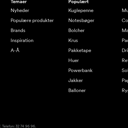
Temaer
Populært
Nyheder
Kuglepenne
Mu
Populære produkter
Notesbøger
Co
Brands
Bolcher
Ma
Inspiration
Krus
Pa
A-Å
Pakketape
Dr
Huer
Re
Powerbank
Sol
Jakker
Pa
Balloner
Ry
 Telefon: 32 74 96 96.