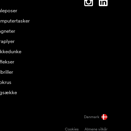
leposer
mputertasker
gneter
raplyer
ikkedunke
flekser
briller
pkrus
gsække
Danmark
Cookies
Almene vilkår