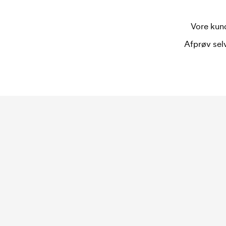
Vore kund
Afprøv selv