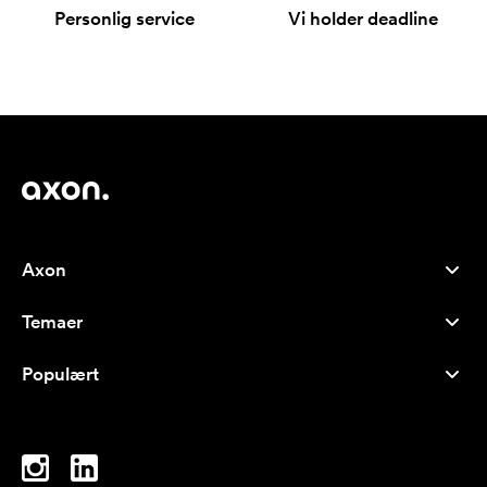
Personlig service
Vi holder deadline
Axon
Kundeservice
Temaer
Om os
Nyheder
Careers
Populært
Populære produkter
Kuglepenne
Bæredygtighed
Brands
Muleposer
Inspiration
Notesbøger