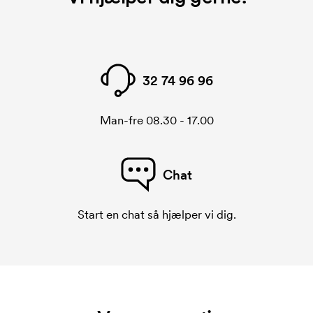
Der skal laves et broderingskort for hver broderet
motiv. Omkostningerne ved broderingskort
forsvinder når du bestiller igen.
32 74 96 96
Man-fre 08.30 - 17.00
Chat
Start en chat så hjælper vi dig.