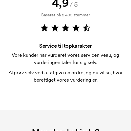
4,9
Betaling sker mod faktura 30 dage efter
/5
Download
kreditkontrol. Fakturering sker efter levering.
Baseret på 2.405 stemmer
Kortbetaling er muligt.
Kan man blande størrelserne?
Det kan man godt.
Service til topkarakter
Hvor kan trykket placeres?
Vore kunder har vurderet vores serviceniveau, og
Trykket kan stort set placeres hvor som helst, så
vurderingen taler for sig selv.
længe det ikke er tættere end 30 mm fra et søm.
Afprøv selv ved at afgive en ordre, og du vil se, hvor
Hvad er en trykskabelon?
berettiget vores vurdering er.
En trykskabelon er en slags skabelon, der bruges i
forbindelse med trykning. Der skal bruges én
trykskabelon for hver farve, som skal trykkes.
Omkostningerne ved trykskabelon forsvinder når du
bestiller igen.