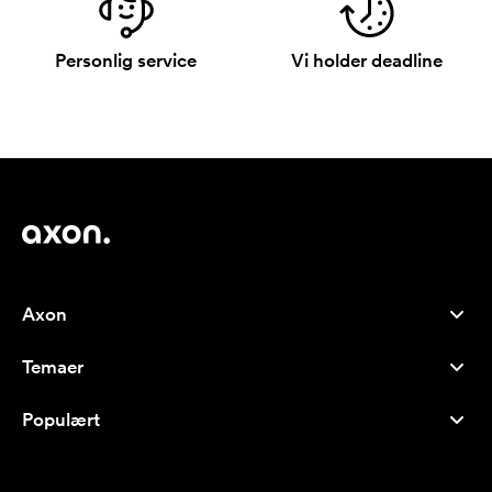
Personlig service
Vi holder deadline
Axon
Kundeservice
Temaer
Om os
Nyheder
Careers
Populært
Populære produkter
Kuglepenne
Bæredygtighed
Brands
Muleposer