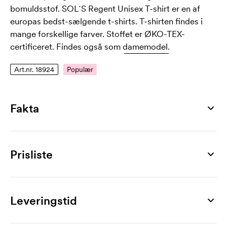
bomuldsstof. SOL´S Regent Unisex T-shirt er en af
europas bedst-sælgende t-shirts. T-shirten findes i
mange forskellige farver. Stoffet er ØKO-TEX-
certificeret. Findes også som
damemodel.
Art.nr. 18924
Populær
Fakta
Artikelnummer
18924
Prisliste
Størrelser
XS, S, M, L, XL, XXL, 3XL, 4XL, 5XL
Produkt
10 stk
25 stk
50 stk
100 stk
250 stk
500 s
Maks trykflade
Regent Unisex T-shirt
83,00
58,00
47,00
39,00
32,00
31,
Leveringstid
280 x 400 mm
Mærkning