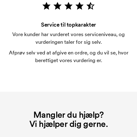
Kan man blande størrelserne?
Det kan man godt.
Service til topkarakter
Hvor kan trykket placeres?
Vore kunder har vurderet vores serviceniveau, og
Trykket kan stort set placeres hvor som helst, så
vurderingen taler for sig selv.
længe det ikke er tættere end 30 mm fra et søm.
Afprøv selv ved at afgive en ordre, og du vil se, hvor
Hvad er en trykskabelon?
berettiget vores vurdering er.
En trykskabelon er en slags skabelon, der bruges i
forbindelse med trykning. Der skal bruges én
trykskabelon for hver farve, som skal trykkes.
Omkostningerne ved trykskabelon forsvinder når du
bestiller igen.
Mangler du hjælp?
Vi hjælper dig gerne.