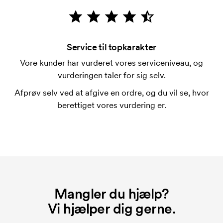
Kan man blande størrelserne?
Det kan man godt.
Service til topkarakter
Hvor kan trykket placeres?
Vore kunder har vurderet vores serviceniveau, og
Trykket kan stort set placeres hvor som helst, så
vurderingen taler for sig selv.
længe det ikke er tættere end 30 mm fra et søm.
Afprøv selv ved at afgive en ordre, og du vil se, hvor
Hvad er en trykskabelon?
berettiget vores vurdering er.
En trykskabelon er en slags skabelon, der bruges i
forbindelse med trykning. Der skal bruges én
trykskabelon for hver farve, som skal trykkes.
Omkostningerne ved trykskabelon forsvinder når du
bestiller igen.
Mangler du hjælp?
Vi hjælper dig gerne.