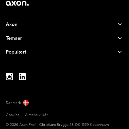
Axon
Kundeservice
Temaer
Om os
Nyheder
Careers
Populært
Populære produkter
Kuglepenne
Bæredygtighed
Brands
Muleposer
Inspiration
Notesbøger
A-Å
Computertasker
Bolcher
Danmark
Magneter
Cookies
Almene vilkår
Krus
© 2026 Axon Profil, Christians Brygge 28, DK-1559 København
Paraplyer