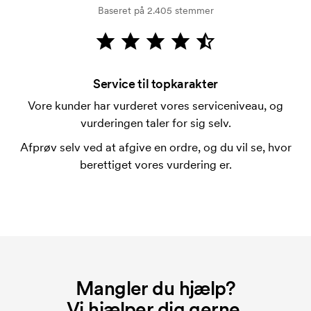
På visse produkter er der et opstartsgebyr for
Baseret på 2.405 stemmer
mærkningen. Startomkostninger er et opstartsgebyr
for mærkningen. Opstartsgebyret forsvinder ikke
ved en gentagen bestilling.
Service til topkarakter
Vore kunder har vurderet vores serviceniveau, og
vurderingen taler for sig selv.
Afprøv selv ved at afgive en ordre, og du vil se, hvor
berettiget vores vurdering er.
Mangler du hjælp?
Vi hjælper dig gerne.