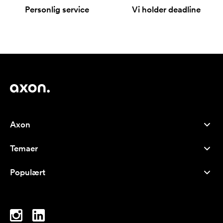
Personlig service
Vi holder deadline
Axon
Kundeservice
Temaer
Om os
Nyheder
Careers
Populært
Populære produkter
Kuglepenne
Bæredygtighed
Brands
Muleposer
Inspiration
Notesbøger