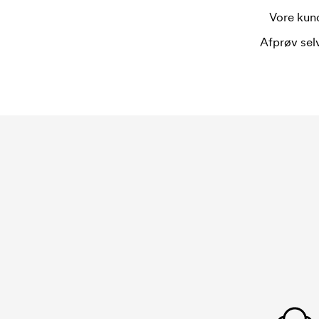
Vore kund
Afprøv selv