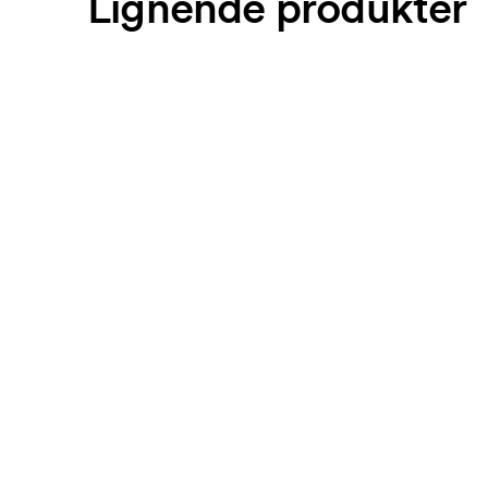
Lignende produkter
Selvfølgelig! Du får altid godkendt en skitse og et 
bindende. Ønsker du at se en skitse med det samm
har skitsen indenfor nogle timer.
Kan jeg få en vareprøve?
Intet problem! Det løser vi.
Hvordan betaler jeg?
Betaling sker mod faktura 30 dage efter kreditkont
Kortbetaling er muligt.