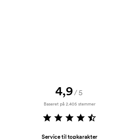
tilbud inden din bestilling bliver
e? Så send blot dit logo til os og du
rol. Fakturering sker efter levering.
4,9
/5
Baseret på 2.405 stemmer
Service til topkarakter