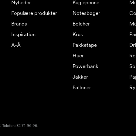
Nyheder
Kuglepenne
Mu
Populære produkter
Notesbøger
Co
Brands
Bolcher
Ma
Inspiration
Krus
Pa
A-Å
Pakketape
Dr
Huer
Re
Powerbank
Sol
Jakker
Pa
Balloner
Ry
 Telefon: 32 74 96 96.