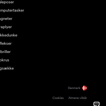
leposer
mputertasker
gneter
raplyer
ikkedunke
flekser
briller
pkrus
gsække
Danmark
Cookies
Almene vilkår