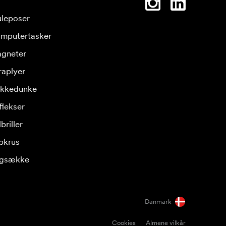
leposer
mputertasker
gneter
raplyer
ikkedunke
flekser
briller
pkrus
gsække
Danmark
Cookies
Almene vilkår