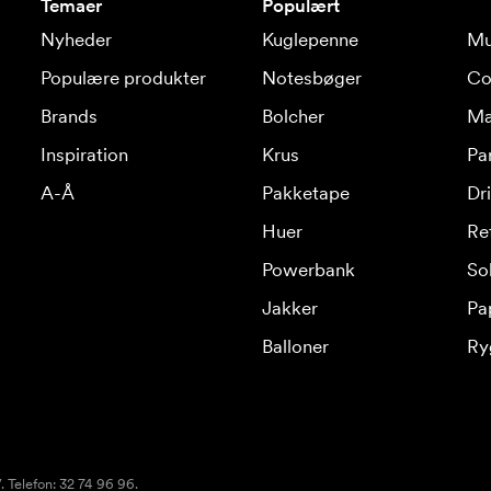
Temaer
Populært
Nyheder
Kuglepenne
Mu
Populære produkter
Notesbøger
Co
Brands
Bolcher
Ma
Inspiration
Krus
Pa
A-Å
Pakketape
Dr
Huer
Re
Powerbank
Sol
Jakker
Pa
Balloner
Ry
 Telefon: 32 74 96 96.