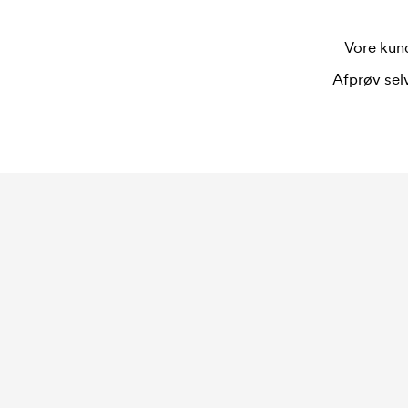
Vore kund
Afprøv selv