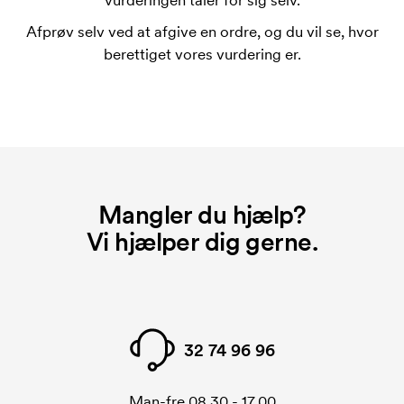
vurderingen taler for sig selv.
bestiller igen.
Afprøv selv ved at afgive en ordre, og du vil se, hvor
Hvad er et opstartsgebyr?
berettiget vores vurdering er.
På visse produkter er der et opstartsgebyr for
mærkningen. Startomkostninger er et opstartsgebyr
for mærkningen. Opstartsgebyret forsvinder ikke
ved en gentagen bestilling.
Mangler du hjælp?
Vi hjælper dig gerne.
32 74 96 96
Man-fre 08.30 - 17.00