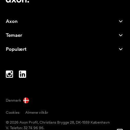
Axon
Kundeservice
Temaer
Om os
Nyheder
Careers
Populært
Populære produkter
Kuglepenne
Bæredygtighed
Brands
Muleposer
Inspiration
Notesbøger
A-Å
Computertasker
Bolcher
Danmark
Magneter
Cookies
Almene vilkår
Krus
© 2026 Axon Profil, Christians Brygge 28, DK-1559 København
Paraplyer
V. Telefon: 32 74 96 96.