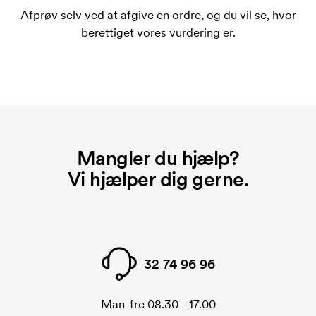
bestiller igen.
Afprøv selv ved at afgive en ordre, og du vil se, hvor
Hvad er et opstartsgebyr?
berettiget vores vurdering er.
På visse produkter er der et opstartsgebyr for
mærkningen. Startomkostninger er et opstartsgebyr
for mærkningen. Opstartsgebyret forsvinder ikke
ved en gentagen bestilling.
Mangler du hjælp?
Vi hjælper dig gerne.
32 74 96 96
Man-fre 08.30 - 17.00