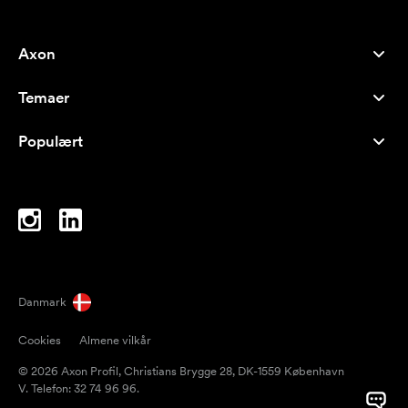
Axon
Kundeservice
Temaer
Om os
Nyheder
Careers
Populært
Populære produkter
Kuglepenne
Bæredygtighed
Brands
Muleposer
Inspiration
Notesbøger
A-Å
Computertasker
Bolcher
Danmark
Magneter
Cookies
Almene vilkår
Krus
© 2026 Axon Profil, Christians Brygge 28, DK-1559 København
Paraplyer
V. Telefon: 32 74 96 96.