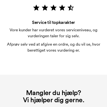
Er det muligt at trykke på pennenes clips?
Ja, sædvanligvis går det an. Trykfladen kan dog
adskille sig en del. Normalt er det ikke muligt at
Service til topkarakter
trykke mere en maksimalt en linje med tekst.
Vore kunder har vurderet vores serviceniveau, og
vurderingen taler for sig selv.
Hvad er en trykskabelon?
En trykskabelon er en slags skabelon, der bruges i
Afprøv selv ved at afgive en ordre, og du vil se, hvor
forbindelse med trykning. Der skal bruges én
berettiget vores vurdering er.
trykskabelon for hver farve, som skal trykkes.
Omkostningerne ved trykskabelon forsvinder når du
bestiller igen.
Mangler du hjælp?
Vi hjælper dig gerne.