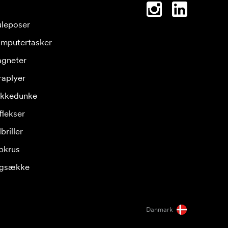
leposer
mputertasker
gneter
raplyer
ikkedunke
flekser
briller
pkrus
gsække
Danmark