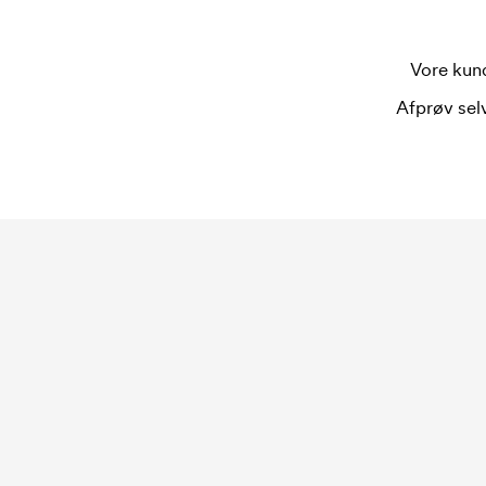
bruges én trykskabelon for hver farve, som skal
trykskabelon forsvinder når du bestiller igen.
Vore kund
Afprøv selv