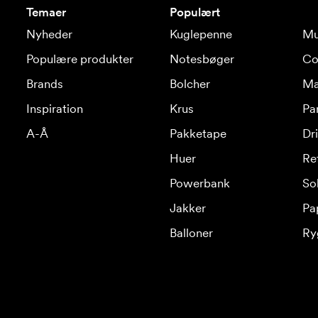
Temaer
Populært
Nyheder
Kuglepenne
Mu
Populære produkter
Notesbøger
Co
Brands
Bolcher
Ma
Inspiration
Krus
Pa
A-Å
Pakketape
Dr
Huer
Re
Powerbank
Sol
Jakker
Pa
Balloner
Ry