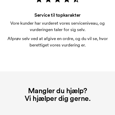
Er det muligt at trykke på pennenes clips?
Ja, sædvanligvis går det an. Trykfladen kan dog
adskille sig en del. Normalt er det ikke muligt at
Service til topkarakter
trykke mere en maksimalt en linje med tekst.
Vore kunder har vurderet vores serviceniveau, og
vurderingen taler for sig selv.
Hvad er en trykskabelon?
En trykskabelon er en slags skabelon, der bruges i
Afprøv selv ved at afgive en ordre, og du vil se, hvor
forbindelse med trykning. Der skal bruges én
berettiget vores vurdering er.
trykskabelon for hver farve, som skal trykkes.
Omkostningerne ved trykskabelon forsvinder når du
bestiller igen.
Mangler du hjælp?
Vi hjælper dig gerne.