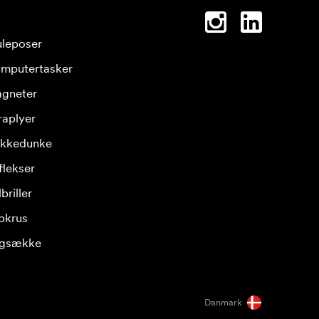
leposer
mputertasker
gneter
raplyer
ikkedunke
flekser
briller
pkrus
gsække
Danmark