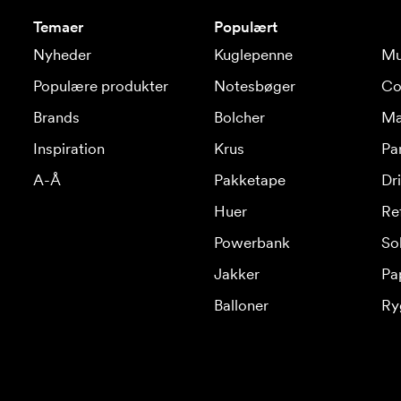
Temaer
Populært
Nyheder
Kuglepenne
Mu
Populære produkter
Notesbøger
Co
Brands
Bolcher
Ma
Inspiration
Krus
Pa
A-Å
Pakketape
Dr
Huer
Re
Powerbank
Sol
Jakker
Pa
Balloner
Ry