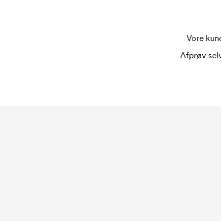
bruges én trykskabelon for hver farve, som skal
trykskabelon forsvinder når du bestiller igen.
Vore kund
Afprøv selv