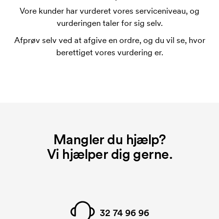
trykke mere en maksimalt en linje med tekst.
Vore kunder har vurderet vores serviceniveau, og
vurderingen taler for sig selv.
Hvad er en trykskabelon?
En trykskabelon er en slags skabelon, der bruges i
Afprøv selv ved at afgive en ordre, og du vil se, hvor
forbindelse med trykning. Der skal bruges én
berettiget vores vurdering er.
trykskabelon for hver farve, som skal trykkes.
Omkostningerne ved trykskabelon forsvinder når du
bestiller igen.
Hvad er et opstartsgebyr?
På visse produkter er der et opstartsgebyr for
mærkningen. Startomkostninger er et opstartsgebyr
Mangler du hjælp?
for mærkningen. Opstartsgebyret forsvinder ikke
Vi hjælper dig gerne.
ved en gentagen bestilling.
32 74 96 96