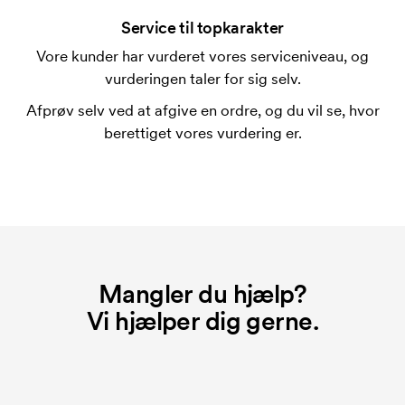
En trykskabelon er en slags skabelon, der bruges i
forbindelse med trykning. Der skal bruges én
Service til topkarakter
trykskabelon for hver farve, som skal trykkes.
Vore kunder har vurderet vores serviceniveau, og
Omkostningerne ved trykskabelon forsvinder når du
vurderingen taler for sig selv.
bestiller igen.
Afprøv selv ved at afgive en ordre, og du vil se, hvor
berettiget vores vurdering er.
Mangler du hjælp?
Vi hjælper dig gerne.