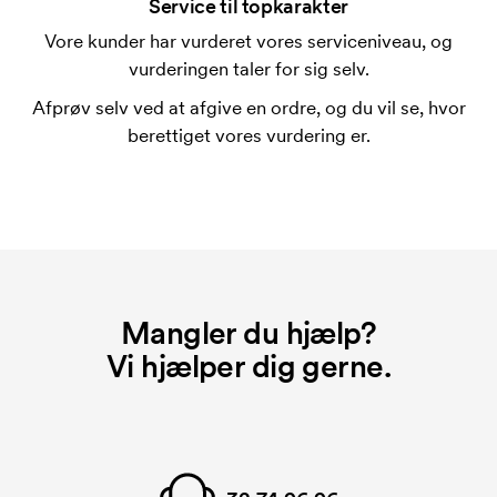
forbindelse med trykning. Der skal bruges én
Service til topkarakter
trykskabelon for hver farve, som skal trykkes.
Vore kunder har vurderet vores serviceniveau, og
Omkostningerne ved trykskabelon forsvinder når du
vurderingen taler for sig selv.
bestiller igen.
Afprøv selv ved at afgive en ordre, og du vil se, hvor
berettiget vores vurdering er.
Mangler du hjælp?
Vi hjælper dig gerne.