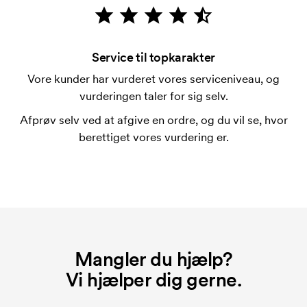
Hvad er en trykskabelon?
En trykskabelon er en slags skabelon, der bruges i
forbindelse med trykning. Der skal bruges én
Service til topkarakter
trykskabelon for hver farve, som skal trykkes.
Vore kunder har vurderet vores serviceniveau, og
Omkostningerne ved trykskabelon forsvinder når du
vurderingen taler for sig selv.
bestiller igen.
Afprøv selv ved at afgive en ordre, og du vil se, hvor
berettiget vores vurdering er.
Mangler du hjælp?
Vi hjælper dig gerne.