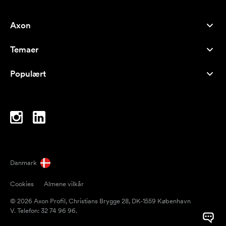
Axon
Kundeservice
Temaer
Om os
Nyheder
Careers
Populært
Populære produkter
Kuglepenne
Bæredygtighed
Brands
Muleposer
Inspiration
Notesbøger
A-Å
Computertasker
Bolcher
Danmark
Magneter
Cookies
Almene vilkår
Krus
© 2026 Axon Profil, Christians Brygge 28, DK-1559 København
Paraplyer
V. Telefon: 32 74 96 96.
Pakketape