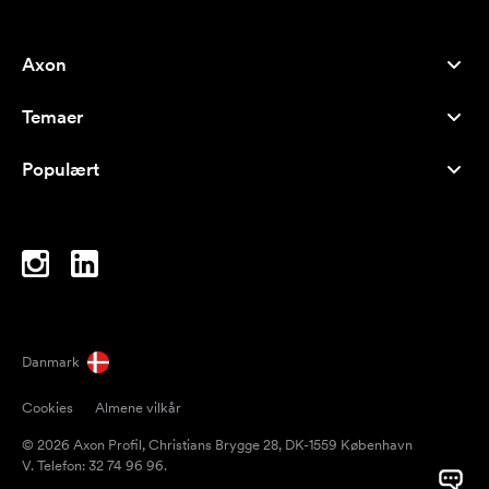
Axon
Kundeservice
Temaer
Om os
Nyheder
Careers
Populært
Populære produkter
Kuglepenne
Bæredygtighed
Brands
Muleposer
Inspiration
Notesbøger
A-Å
Computertasker
Bolcher
Danmark
Magneter
Cookies
Almene vilkår
Krus
© 2026 Axon Profil, Christians Brygge 28, DK-1559 København
Paraplyer
V. Telefon: 32 74 96 96.