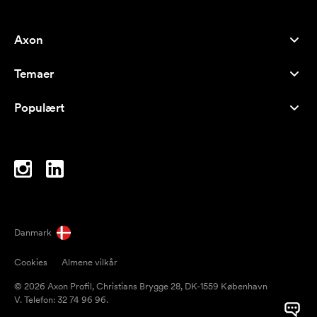
Axon
Kundeservice
Temaer
Om os
Nyheder
Careers
Populært
Populære produkter
Kuglepenne
Bæredygtighed
Brands
Muleposer
Inspiration
Notesbøger
A-Å
Computertasker
Bolcher
Danmark
Magneter
Cookies
Almene vilkår
Krus
© 2026 Axon Profil, Christians Brygge 28, DK-1559 København
Paraplyer
V. Telefon: 32 74 96 96.