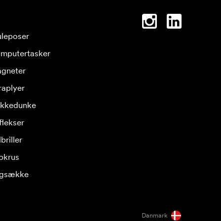
leposer
mputertasker
gneter
raplyer
ikkedunke
flekser
briller
pkrus
gsække
Danmark