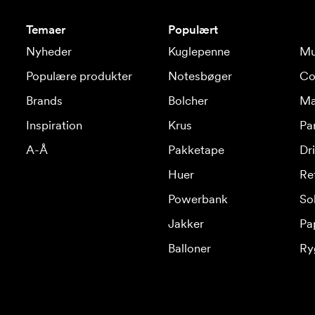
Temaer
Populært
Nyheder
Kuglepenne
Mu
Populære produkter
Notesbøger
Co
Brands
Bolcher
Ma
Inspiration
Krus
Pa
A-Å
Pakketape
Dr
Huer
Re
Powerbank
Sol
Jakker
Pa
Balloner
Ry