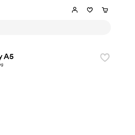
y A5
og