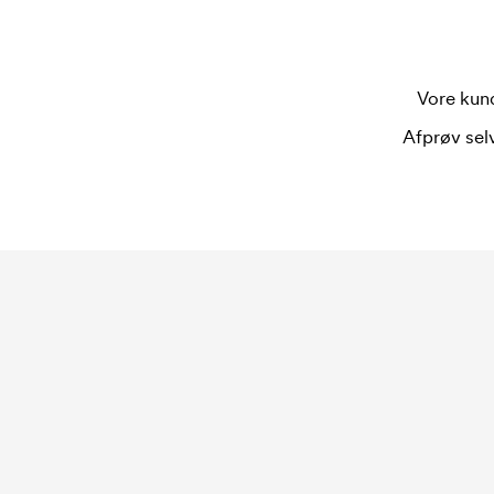
Vore kund
Afprøv selv