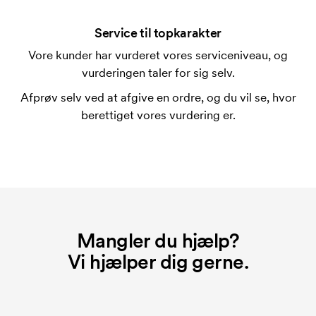
En trykskabelon er en slags skabelon, der bruges i
forbindelse med trykning. Der skal bruges én
Service til topkarakter
trykskabelon for hver farve, som skal trykkes.
Vore kunder har vurderet vores serviceniveau, og
Omkostningerne ved trykskabelon forsvinder når du
vurderingen taler for sig selv.
bestiller igen.
Afprøv selv ved at afgive en ordre, og du vil se, hvor
Hvad er et opstartsgebyr?
berettiget vores vurdering er.
På visse produkter er der et opstartsgebyr for
mærkningen. Startomkostninger er et opstartsgebyr
for mærkningen. Opstartsgebyret forsvinder ikke
ved en gentagen bestilling.
Mangler du hjælp?
Vi hjælper dig gerne.