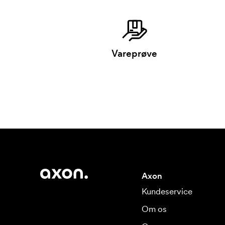
Vareprøve
Axon
Kundeservice
Om os