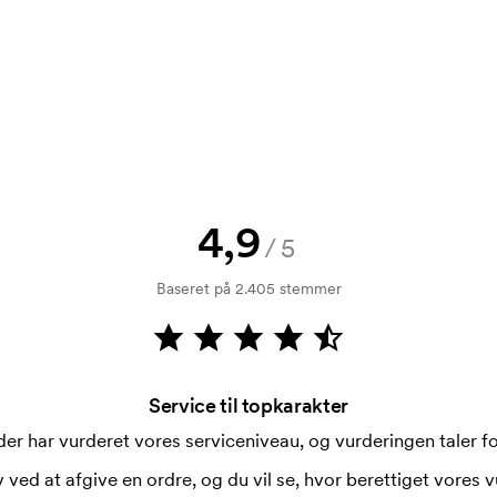
rol. Fakturering sker efter levering.
4,9
/5
i forbindelse med trykning. Der skal
 trykkes. Omkostningerne ved
Baseret på 2.405 stemmer
Service til topkarakter
er har vurderet vores serviceniveau, og vurderingen taler for
 ved at afgive en ordre, og du vil se, hvor berettiget vores v